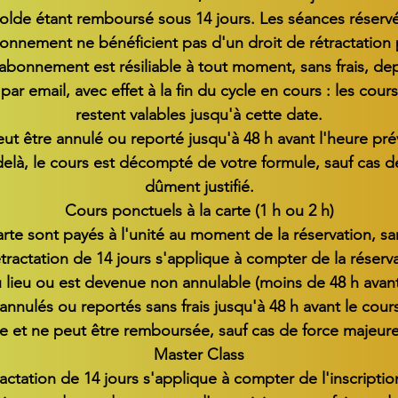
le solde étant remboursé sous 14 jours. Les séances réserv
bonnement ne bénéficient pas d'un droit de rétractation 
l'abonnement est résiliable à tout moment, sans frais, de
ar email, avec effet à la fin du cycle en cours : les cour
restent valables jusqu'à cette date.
t être annulé ou reporté jusqu'à 48 h avant l'heure pr
-delà, le cours est décompté de votre formule, sauf cas 
dûment justifié.
Cours ponctuels à la carte (1 h ou 2 h)
carte sont payés à l'unité au moment de la réservation, 
tractation de 14 jours s'applique à compter de la réservat
 lieu ou est devenue non annulable (moins de 48 h avant
 annulés ou reportés sans frais jusqu'à 48 h avant le cours
e et ne peut être remboursée, sauf cas de force majeure
Master Class
actation de 14 jours s'applique à compter de l'inscription