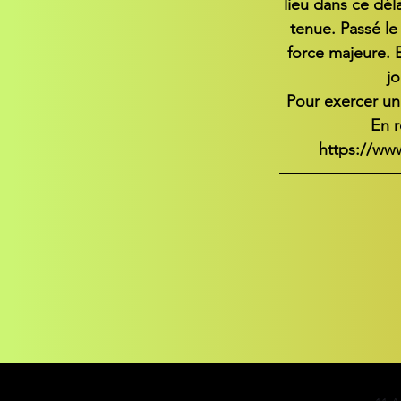
lieu dans ce dél
tenue. Passé le
force majeure. E
jo
Pour exercer un
En r
https://ww