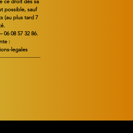
e ce droit dès sa
t possible, sauf
s (au plus tard 7
té.
 06 08 57 32 86.
nte :
ons-legales