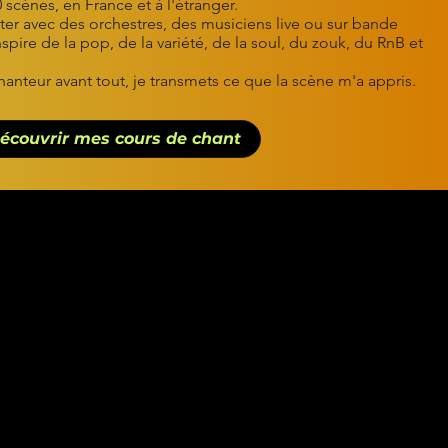
 scènes, en France et à l'étranger.
nter avec des orchestres, des musiciens live ou sur bande
spire de la pop, de la variété, de la soul, du zouk, du RnB et
anteur avant tout, je transmets ce que la scène m'a appris.
écouvrir mes cours de chant