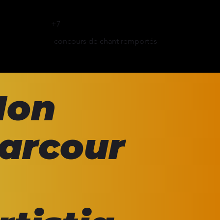
+7
concours de chant remportés
Mon
arcour