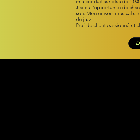
m'a conduit sur plus de 1 000
J'ai eu l'opportunité de cha
son. Mon univers musical s'in
du jazz.
Prof de chant passionné et ch
D