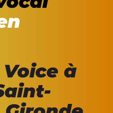
vocal
en
 Voice à
Saint-
 Gironde