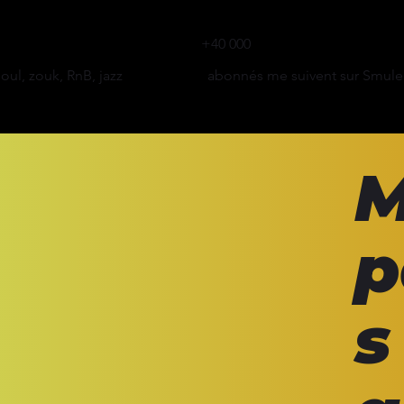
+40 000
soul, zouk, RnB, jazz
abonnés me suivent sur Smule
p
s