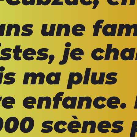
ns une fam
istes, je ch
is ma plus
e enfance. 
000 scènes 