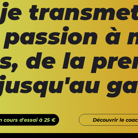
 je transme
 passion à
s, de la pr
jusqu'au ga
Découvrir le coa
 cours d'essai à 25 €