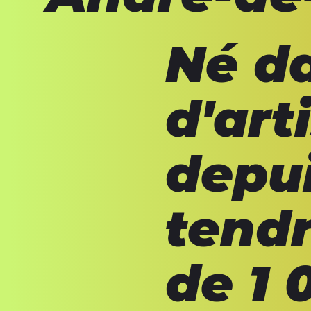
Né da
d'art
depu
tendr
de 1 