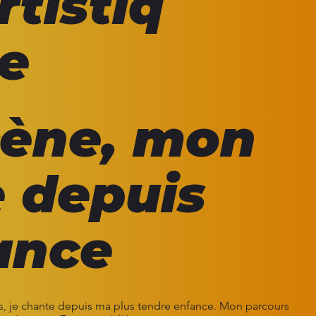
rtistiq
e
cène, mon
e depuis
ance
es, je chante depuis ma plus tendre enfance. Mon parcours