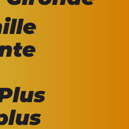
ille
ante
Plus
plus