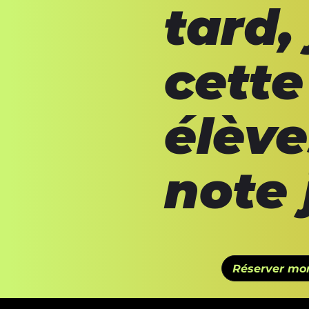
tard,
cette
élève
note 
Réserver mon