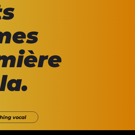
ts
 mes
emière
la.
ching vocal