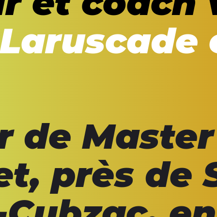
r et coach 
 Laruscade 
 de Master
t, près de 
-Cubzac, en