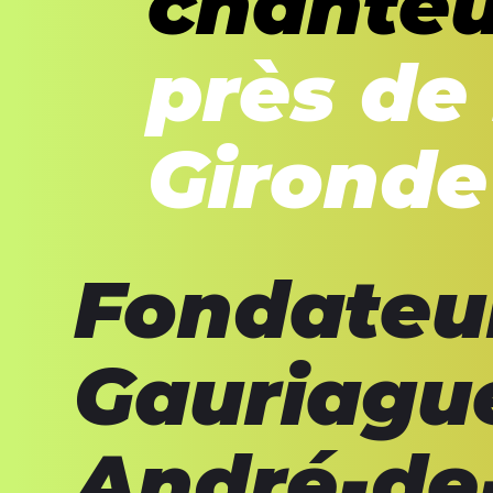
chanteu
près de
Gironde
Fondateur
Gauriague
André-de