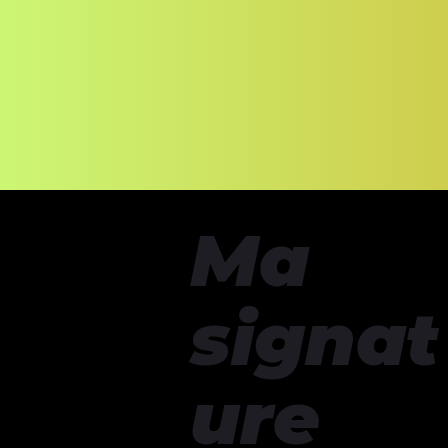
Ma
signat
ure