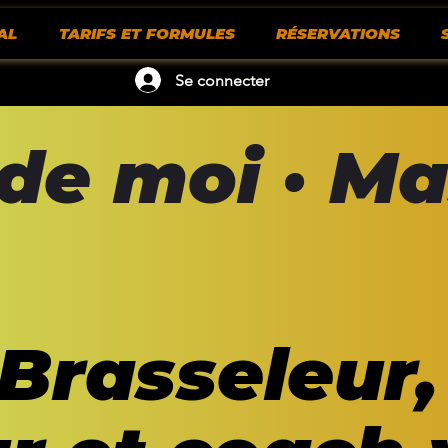
AL
TARIFS ET FORMULES
RÉSERVATIONS
Se connecter
de moi · Ma
 Brasseleur,