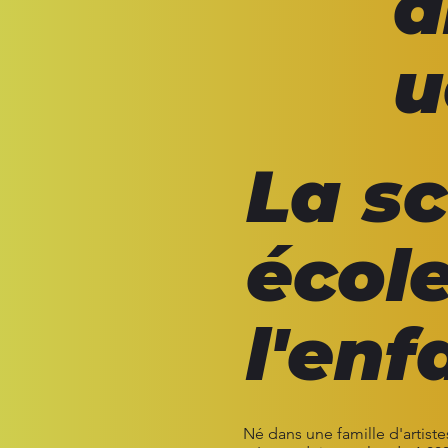
a
u
La s
écol
l'enf
Né dans une famille d'artist