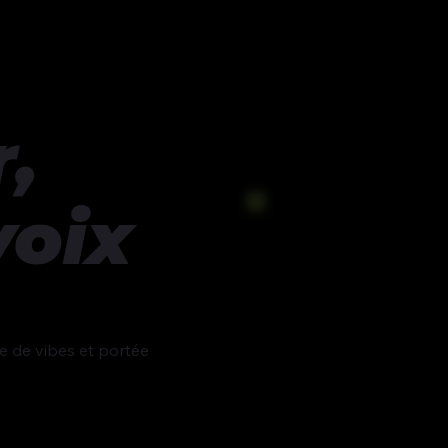
,
voix
ie de vibes et portée