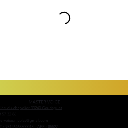
MASTER VOICE
llée du chapelier 33240 Gauriaguet
8 57 32 86
ervoice.nicolas@gmail.com
T : 93126468300018 - APE : 8552Z